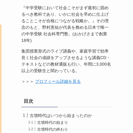
『中学受験において社会こそがまず最初に固め
るべき教科であり、いかに社会を早めに仕上げ
ることこそが合格につながる戦略か。』その理
念のもと、野村恵祐が代表を務める日本で唯一
の中学受験 社会科専門塾。(おかげさまで創業
18年)
集団授業形式のライブ講義や、家庭学習で効率
良く社会の成績をアップさせるような講義CD・
テキストなどの教材通販も行い、年間に3,000名
以上の受験生と関わっている。
＞＞＞
プロフィール詳細を見る
目次
古墳時代はいつから始まったのか
古墳時代の始まり
古墳時代の終わり