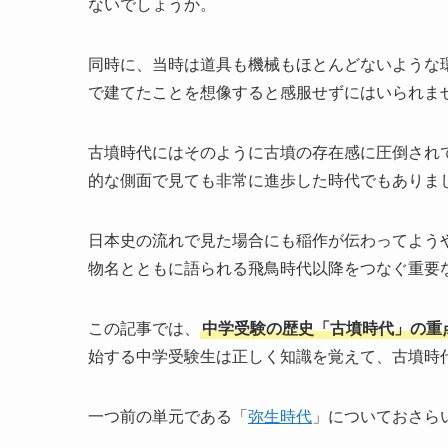
ないでしょうか。
同時に、当時は道具も機械もほとんどないような
で建てたことを想像すると感服せずにはいられま
古墳時代にはそのように古墳の存在感に圧倒され
的な側面で見ても非常に進歩した時代でもありま
日本史の流れで見た場合にも稲作が伝わってよう
物名とともに語られる飛鳥時代以降をつなぐ重要
この記事では、
中学受験の歴史「古墳時代」の重
始する中学受験生は正しく知識を覚えて、古墳時
一つ前の単元である「
弥生時代
」についておさら