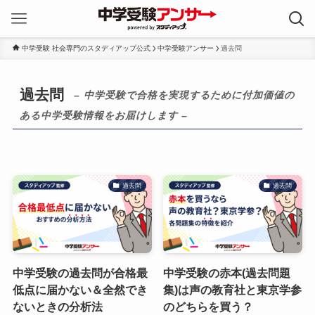
中学受験 社会専門のスタディアップ公式
中学受験アンサー
過去問
過去問
– 中学受験で合格を実現するために付加価値の
ある中学受験情報をお届けします –
過去問
過去問
中学受験の過去問が合格最
中学受験の赤本(過去問題
低点に届かない＆全然でき
集)は声の教育社と東京学参
ないときの分析法
のどちらを買う？