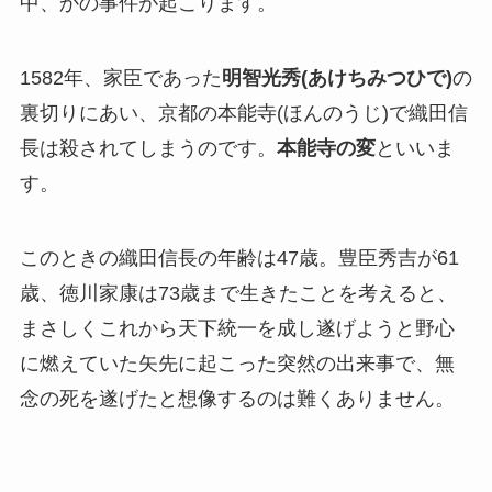
中、かの事件が起こります。
1582年、家臣であった
明智光秀(あけちみつひで)
の
裏切りにあい、京都の本能寺(ほんのうじ)で織田信
長は殺されてしまうのです。
本能寺の変
といいま
す。
このときの織田信長の年齢は47歳。豊臣秀吉が61
歳、徳川家康は73歳まで生きたことを考えると、
まさしくこれから天下統一を成し遂げようと野心
に燃えていた矢先に起こった突然の出来事で、無
念の死を遂げたと想像するのは難くありません。