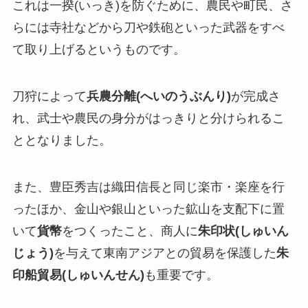
これは一揆(いっき)を防ぐために、農民や町民、さ
らには寺社などから刀や鉄砲といった武器をすべ
て取り上げるというものです。
刀狩によって
兵農分離(へいのうぶんり)
が完成さ
れ、武士や農民の身分がはっきりと分けられるこ
ととなりました。
また、豊臣秀吉は織田信長と同じ楽市・楽座を行
ったほか、金山や銀山といった鉱山を支配下に置
いて
貨幣
をつくったこと、商人に
朱印状(しゅいん
じょう)
を与えて東南アジアとの貿易を保護した
朱
印船貿易(しゅいんせん)
も重要です。