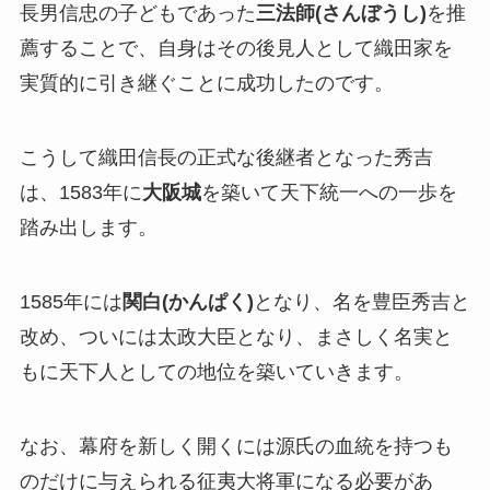
長男信忠の子どもであった
三法師(さんぼうし)
を推
薦することで、自身はその後見人として織田家を
実質的に引き継ぐことに成功したのです。
こうして織田信長の正式な後継者となった秀吉
は、1583年に
大阪城
を築いて天下統一への一歩を
踏み出します。
1585年には
関白(かんぱく)
となり、名を豊臣秀吉と
改め、ついには太政大臣となり、まさしく名実と
もに天下人としての地位を築いていきます。
なお、幕府を新しく開くには源氏の血統を持つも
のだけに与えられる征夷大将軍になる必要があ