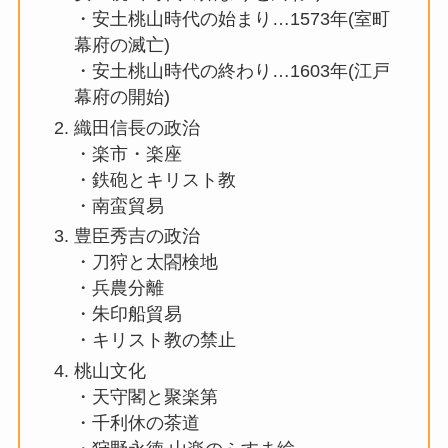
・安土桃山時代の始まり…1573年(室町
幕府の滅亡)
・安土桃山時代の終わり…1603年(江戸
幕府の開始)
織田信長の政治
・楽市・楽座
・鉄砲とキリスト教
・南蛮貿易
豊臣秀吉の政治
・刀狩と太閤検地
・兵農分離
・朱印船貿易
・キリスト教の禁止
桃山文化
・天守閣と聚楽第
・千利休の茶道