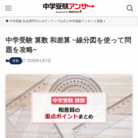
中学受験 社会専門のスタディアップ公式
中学受験アンサー
算数
中学受験 算数 和差算 ~線分図を使って問
題を攻略~
2026年1月7日
算数