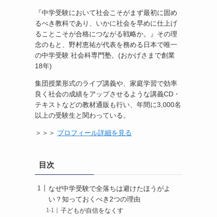
『中学受験において社会こそがまず最初に固め
るべき教科であり、いかに社会を早めに仕上げ
ることこそが合格につながる戦略か。』その理
念のもと、野村恵祐が代表を務める日本で唯一
の中学受験 社会科専門塾。(おかげさまで創業
18年)
集団授業形式のライブ講義や、家庭学習で効率
良く社会の成績をアップさせるような講義CD・
テキストなどの教材通販も行い、年間に3,000名
以上の受験生と関わっている。
＞＞＞
プロフィール詳細を見る
目次
なぜ中学受験で全落ちは避けたほうがよ
い？知っておくべき2つの理由
子どもが自信をなくす