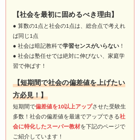
【社会を最初に固めるべき理由】
● 算数の1点と社会の1点は、総合点で考えれ
ば同じ1点
● 社会は暗記教科で
学習センスがいらない
！
● 社会は塾任せでは絶対に伸びない、家庭学
習で伸ばす！
【短期間で社会の偏差値を上げたい
方必見！】
短期間で
偏差値を10以上アップ
させた受験生
多数！社会の偏差値を最速でアップできる
社
会に特化したスーパー教材
を下記のページで
ご紹介しています！