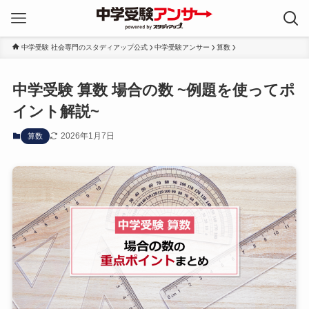
中学受験 社会専門のスタディアップ公式
中学受験アンサー
算数
中学受験 算数 場合の数 ~例題を使ってポ
イント解説~
2026年1月7日
算数