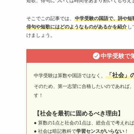
短歌、俳句については時間をあまり割いてもらえ
そこでこの記事では、
中学受験の国語で、詩や短
俳句や短歌にはどのようなものがあるかを紹介
し
けましょう。
中学受験で
「社会」
中学受験は算数や国語ではなく、
そのため、第一志望に合格したいのであれば
す！
【社会を最初に固めるべき理由】
● 算数の1点と社会の1点は、総合点で考えれば
● 社会は暗記教科で
学習センスがいらない
！