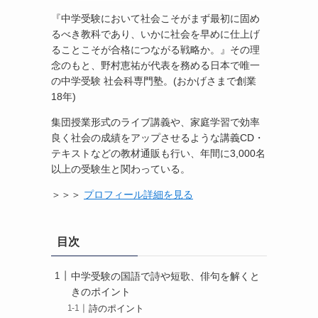
『中学受験において社会こそがまず最初に固め
るべき教科であり、いかに社会を早めに仕上げ
ることこそが合格につながる戦略か。』その理
念のもと、野村恵祐が代表を務める日本で唯一
の中学受験 社会科専門塾。(おかげさまで創業
18年)
集団授業形式のライブ講義や、家庭学習で効率
良く社会の成績をアップさせるような講義CD・
テキストなどの教材通販も行い、年間に3,000名
以上の受験生と関わっている。
＞＞＞
プロフィール詳細を見る
目次
中学受験の国語で詩や短歌、俳句を解くと
きのポイント
詩のポイント