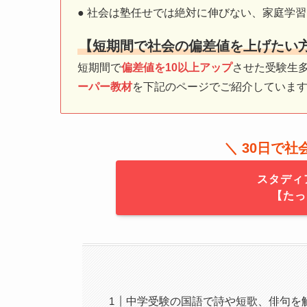
● 社会は塾任せでは絶対に伸びない、家庭学
【短期間で社会の偏差値を上げたい
短期間で
偏差値を10以上アップ
させた受験生
ーパー教材
を下記のページでご紹介していま
＼ 30日で
スタディ
【たっ
中学受験の国語で詩や短歌、俳句を