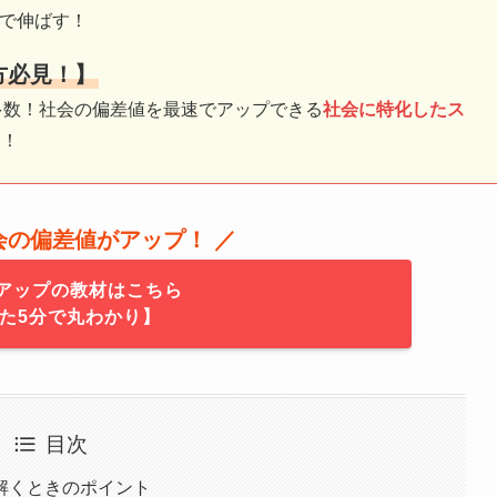
習で伸ばす！
方必見！】
多数！社会の偏差値を最速でアップできる
社会に特化したス
す！
社会の偏差値がアップ！ ／
アップの教材はこちら
た5分で丸わかり】
目次
解くときのポイント