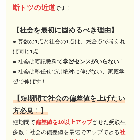
断トツの近道
です！
【社会を最初に固めるべき理由】
● 算数の1点と社会の1点は、総合点で考えれ
ば同じ1点
● 社会は暗記教科で
学習センスがいらない
！
● 社会は塾任せでは絶対に伸びない、家庭学
習で伸ばす！
【短期間で社会の偏差値を上げたい
方必見！】
短期間で
偏差値を10以上アップ
させた受験生
多数！社会の偏差値を最速でアップできる
社