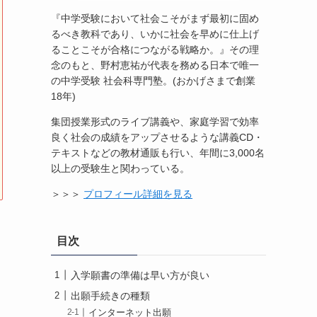
『中学受験において社会こそがまず最初に固め
るべき教科であり、いかに社会を早めに仕上げ
ることこそが合格につながる戦略か。』その理
念のもと、野村恵祐が代表を務める日本で唯一
の中学受験 社会科専門塾。(おかげさまで創業
18年)
集団授業形式のライブ講義や、家庭学習で効率
良く社会の成績をアップさせるような講義CD・
テキストなどの教材通販も行い、年間に3,000名
以上の受験生と関わっている。
＞＞＞
プロフィール詳細を見る
目次
入学願書の準備は早い方が良い
出願手続きの種類
インターネット出願