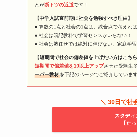
とが
断トツの近道
です！
【中学入試直前期に社会を勉強すべき理由】
● 算数の1点と社会の1点は、総合点で考えれば
● 社会は暗記教科で学習センスがいらない！
● 社会は塾任せでは絶対に伸びない、家庭学
【短期間で社会の偏差値を上げたい方はこち
短期間で偏差値を10以上アップ
させた受験生
ーパー教材
を下記のページでご紹介していま
＼ 30日で
スタディ
【たっ