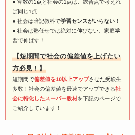
● 算数の1点と社会の1点は、総合点で考えれ
ば同じ1点
● 社会は暗記教科で
学習センスがいらない
！
● 社会は塾任せでは絶対に伸びない、家庭学
習で伸ばす！
【短期間で社会の偏差値を上げたい
方必見！】
短期間で
偏差値を10以上アップ
させた受験生
多数！社会の偏差値を最速でアップできる
社
会に特化したスーパー教材
を下記のページで
ご紹介しています！