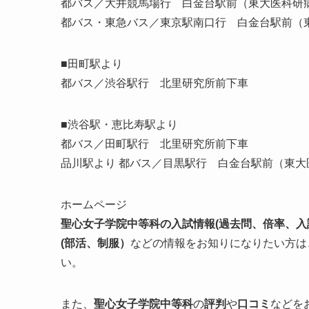
都バス／大井競馬場行 白金台駅前（東大医科研
都バス・東急バス／東京駅南口行 白金台駅前（
■田町駅より
都バス／渋谷駅行 北里研究所前下車
■渋谷駅・恵比寿駅より
都バス／田町駅行 北里研究所前下車
品川駅より 都バス／目黒駅行 白金台駅前（東大
ホームページ
聖心女子学院中等科の入試情報
(過去問、倍率、
(部活、制服）
などの情報をお知りになりたい方は
い。
また、
聖心女子学院中等科
の
評判
や
口コミ
などを