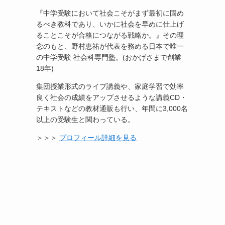
『中学受験において社会こそがまず最初に固め
るべき教科であり、いかに社会を早めに仕上げ
ることこそが合格につながる戦略か。』その理
念のもと、野村恵祐が代表を務める日本で唯一
の中学受験 社会科専門塾。(おかげさまで創業
18年)
集団授業形式のライブ講義や、家庭学習で効率
良く社会の成績をアップさせるような講義CD・
テキストなどの教材通販も行い、年間に3,000名
以上の受験生と関わっている。
＞＞＞
プロフィール詳細を見る