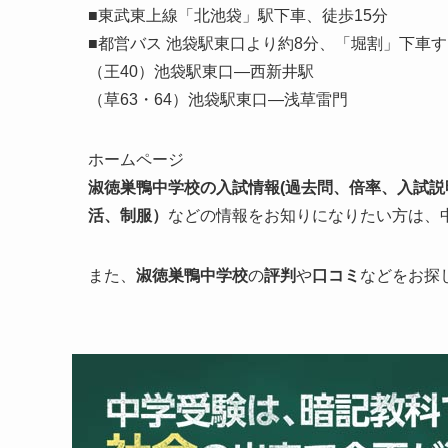
■東武東上線「北池袋」駅下車、徒歩15分
■都営バス 池袋駅東口より約8分、「堀割」下車す
（王40）池袋駅東口―西新井駅
（草63・64）池袋駅東口―浅草雷門
ホームページ
淑徳巣鴨中学校の入試情報
(過去問、倍率、入試説
活、制服）
などの情報をお知りになりたい方は、
また、
淑徳巣鴨
中学校
の
評判
や
口コミ
などをお探