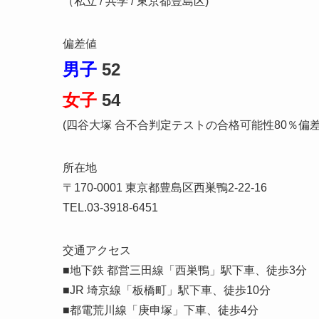
（私立 / 共学 / 東京都豊島区)
偏差値
男子
52
女子
54
(四谷大塚 合不合判定テストの合格可能性80％偏
所在地
〒170-0001 東京都豊島区西巣鴨2-22-16
TEL.03-3918-6451
交通アクセス
■地下鉄 都営三田線「西巣鴨」駅下車、徒歩3分
■JR 埼京線「板橋町」駅下車、徒歩10分
■都電荒川線「庚申塚」下車、徒歩4分