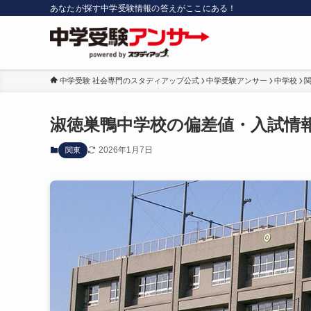
あなたが探す中学受験情報の答えがここにある！
中学受験 社会専門のスタディアップ公式
中学受験アンサー
中学校
淑徳巣鴨中学校の偏差値・入試情
2026年1月7日
関東