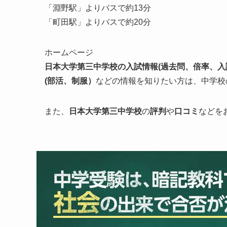
「淵野駅」よりバスで約13分
「町田駅」よりバスで約20分
ホームページ
日本大学第三中学校の入試情報
(過去問、倍率、
(部活、制服）
などの情報を知りたい方は、中学校
また、
日本大学第三
中学校
の
評判
や
口コミ
などを