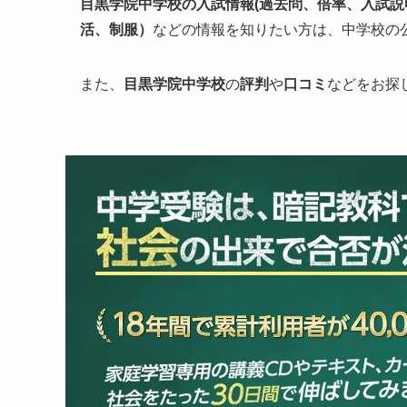
目黒学院中学校の入試情報
(過去問、倍率、入試説
活、制服）
などの情報を知りたい方は、中学校の
また、
目黒学院
中学校
の
評判
や
口コミ
などをお探