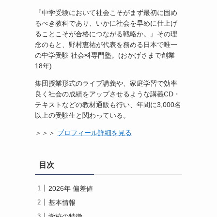
『中学受験において社会こそがまず最初に固め
るべき教科であり、いかに社会を早めに仕上げ
ることこそが合格につながる戦略か。』その理
念のもと、野村恵祐が代表を務める日本で唯一
の中学受験 社会科専門塾。(おかげさまで創業
18年)
集団授業形式のライブ講義や、家庭学習で効率
良く社会の成績をアップさせるような講義CD・
テキストなどの教材通販も行い、年間に3,000名
以上の受験生と関わっている。
＞＞＞
プロフィール詳細を見る
目次
2026年 偏差値
基本情報
学校の特徴