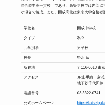
混合型中高一貫校」であり、高等学校では内部進
が混合で編成。また、開成高校は東京大学合格者
学校名
開成中学校
タイプ
私立
共学別学
男子校
校長
野水 勉
所在地
〒116-0013 
アクセス
JR山手線・京
地下鉄千代田線
電話番号
03-3822-0741
公式ホームページ
https://kaiseigak