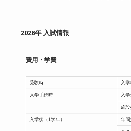
2026年 入試情報
費用・学費
受験時
入学
入学手続時
入学
施設
入学後（1学年）
年間