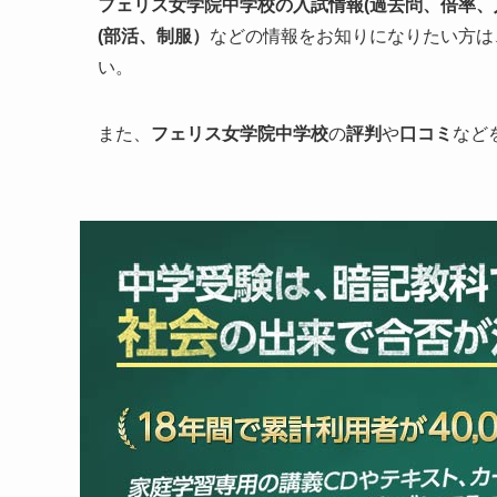
フェリス女学院中学校の入試情報
(過去問、倍率
(部活、制服）
などの情報をお知りになりたい方は
い。
また、
フェリス女学院
中学校
の
評判
や
口コミ
など