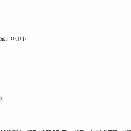
差値より引用)
分