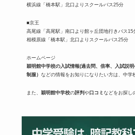
横浜線「橋本駅」北口よりスクールバス25分
■京王
高尾線「高尾駅」南口より館ヶ丘団地行きバス15
相模原線「橋本駅」北口よりスクールバス25分
ホームページ
穎明館中学校の入試情報
(過去問、倍率、入試説明
制服）
などの情報をお知りになりたい方は、中学
また、
穎明館
中学校
の
評判
や
口コミ
などをお探し