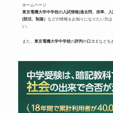
ホームページ
東京電機大学中学校の入試情報
(過去問、倍率、
(部活、制服）
などの情報をお知りになりたい方は
い。
また、
東京電機大学
中学校
の
評判
や
口コミ
などを