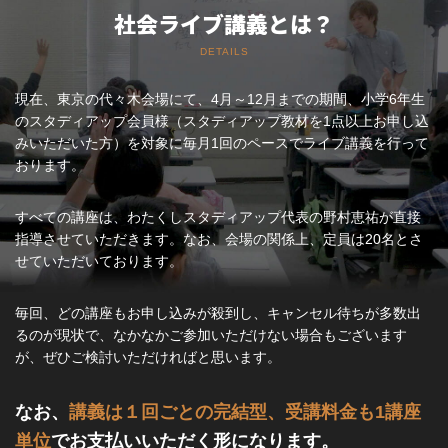
社会ライブ講義とは？
DETAILS
現在、東京の代々木会場にて、4月～12月までの期間、小学6年生
のスタディアップ会員様（スタディアップ教材を1点以上お申し込
みいただいた方）を対象に毎月1回のペースでライブ講義を行って
おります。
すべての講座は、わたくしスタディアップ代表の野村恵祐が直接
指導させていただきます。なお、会場の関係上、定員は20名とさ
せていただいております。
毎回、どの講座もお申し込みが殺到し、キャンセル待ちが多数出
るのが現状で、なかなかご参加いただけない場合もございます
が、ぜひご検討いただければと思います。
なお、
講義は１回ごとの完結型、受講料金も1講座
単位
でお支払いいただく形になります。