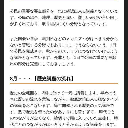
公民の重要な要点部分を一気に確認出来る講義となっていま
す。公民の場合、地理、歴史と違い、難しい表現や言い回し
が多く出ており、取り組みにくい分野となっています。
また国会や選挙、裁判所などのメカニズムがはっきり分から
ないと苦戦する分野でもあります。そうならないよう、1日
で公民を完成させ、秋からのステップにつなげていけるよう
な講座となっています。是非とも、1日で公民の重要な最頻
出の部分は完璧にしておきましょう。
8月・・・【歴史講座の流れ】
歴史の全範囲を、3回に分けて一気に講義します。早めのう
ちに歴史の流れを意識しながら、徹底対策出来る様なタイプ
の講義をおこないます。毎年開催される歴史の人気講座で
す。塾で歴史を習ったのがあまりにも昔すぎて、 時代ごと
のつながりが全くなく、輪切りで頭に入っていた生徒も、時
代ごとのつながりがはっきりと分かるような講義をします。