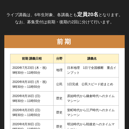
定員20名
ライブ講義は、6年生対象、各講義とも
となります。
なお、募集受付は前期・後期の2回に分けて行います。
前期
前期 講義日程
分野
講義名
2020年7月23日 (木・祝)
日本地理 1日で全国横断 重点イ
地理
9時30分～11時55分
ンプット
2020年8月10日 (月・祝)
公民
1日完成 公民スピード総まとめ
9時30分～11時55分
2020年8月16日 (日)
原始時代から鎌倉時代へのタイム
歴史
9時30分～11時55分
マシーン
2020年8月23日 (日)
室町時代から江戸時代へのタイム
歴史
9時30分～11時55分
マシーン
2020年8月30日 (日)
明治時代から戦後史へのタイムマ
歴史