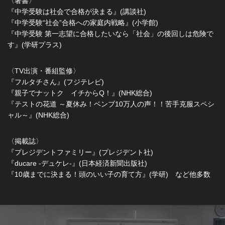
〈著書〉
『中学受験は社会で合格が決まる』(講談社)
『中学受験“社会”合格への家庭内戦略』(小学館)
『中学受験 第一志望に合格したいなら「社会」の後回しは危険で
す』(学研プラス)
〈TV出演・番組監修〉
『フルタチさん』(フジテレビ)
『親子でナットク イチからQ！』(NHK総合)
『テストの花道 ～夏休み！ベンブ10万人の声！！苦手克服スペシ
ャル～』(NHK総合)
〈掲載誌〉
『プレジデントファミリー』(プレジデント社)
『ducare -デュケレ-』(日本経済新聞出版社)
『10歳までに決まる！頭のいい子の育て方』(学研) など他多数