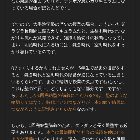
ない余談が始まったりと、テンポが悪いカリキュラムにな
っている場合がほとんどです。
ですので、大手進学塾の歴史の授業の場合、こういったダ
ラダラ長期間に渡るカリキュラムだと、生徒も時代のつな
がりや流れが意識できず、知識も輪切りの状態になってし
まい、明治時代に入る頃には、鎌倉時代、室町時代をすっ
かり忘れているのです。
(びっくりするかもしれませんが、6年生で歴史の復習をす
ると、鎌倉時代と室町時代の順番が逆になっている生徒も
いるくらいです。まさに輪切り授業の欠点ですね)しかし、
これは塾の性質上、どうしようもない部分です。ですか
ら、
わたしが1回完結型の講義にこだわるのは、塾のような
輪切りではなく、時代ごとのつながりが一本の線で綺麗に
つながるように記憶させたいから
なのです。
しかも、1回完結型講義のため、ダラダラと長く通塾する必
要もありません。
本当に最短距離で社会の成績を伸ばせる
ような講義
にしてあります。現在、通われている塾と併用