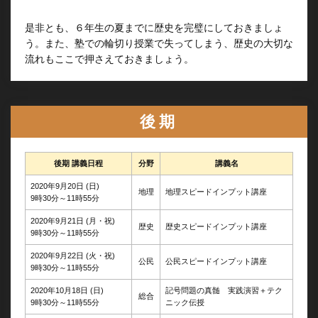
是非とも、６年生の夏までに歴史を完璧にしておきましょ
う。また、塾での輪切り授業で失ってしまう、歴史の大切な
流れもここで押さえておきましょう。
後期
後期 講義日程
分野
講義名
2020年9月20日 (日)
地理
地理スピードインプット講座
9時30分～11時55分
2020年9月21日 (月・祝)
歴史
歴史スピードインプット講座
9時30分～11時55分
2020年9月22日 (火・祝)
公民
公民スピードインプット講座
9時30分～11時55分
2020年10月18日 (日)
記号問題の真髄 実践演習＋テク
総合
9時30分～11時55分
ニック伝授